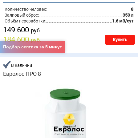
Количество человек:
8
Залповый сброс:
350 л
Объём переработки:
1.6 м3/сут
149 600
руб.
184 600
руб.
Купить
Подбор септика за 5 минут
цена под ключ
В наличии
Евролос ПРО 8