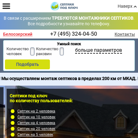
Наверх
В связи с расширением
ТРЕБУЮТСЯ МОНТАЖНИКИ СЕПТИКОВ
.
Все подробности узнавайте по телефону.
+7 (495) 324-04-50
Белоозерский
Контакты
Умный поиск
Количество
Количество
больше параметров
человек
раковин
Подобрать
м монтаж септиков в пределах 200 км от МКАД. Продажа септиков
Септики под ключ
по количеству пользователей:
Септик на 2 человека
Септик на 10 человек
Септик на 4 человека
Септик на 20 человек
Септик на 5 человек