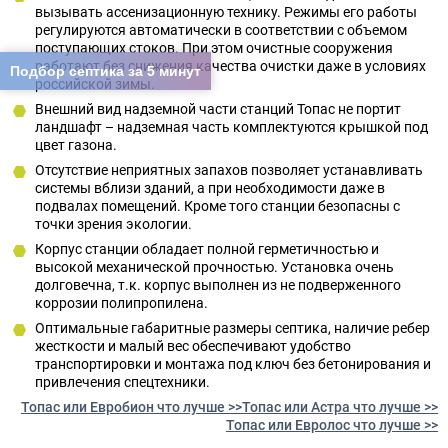
вызывать ассенизационную технику. Режимы его работы
регулируются автоматически в соответствии с объемом
поступающих стоков. При этом очистные сооружения
работают без снижения качества очистки даже в условиях
Подбор септика за 5 минут
российской зимы.
Внешний вид надземной части станций Топас не портит
ландшафт – надземная часть комплектуются крышкой под
цвет газона.
Отсутствие неприятных запахов позволяет устанавливать
системы вблизи зданий, а при необходимости даже в
подвалах помещений. Кроме того станции безопасны с
точки зрения экологии.
Корпус станции обладает полной герметичностью и
высокой механической прочностью. Установка очень
долговечна, т.к. корпус выполнен из не подверженного
коррозии полипропилена.
Оптимальные габаритные размеры септика, наличие ребер
жесткости и малый вес обеспечивают удобство
транспортировки и монтажа под ключ без бетонирования и
привлечения спецтехники.
Топас или Евробион что лучше >>
Топас или Астра что лучше >>
Топас или Евролос что лучше >>