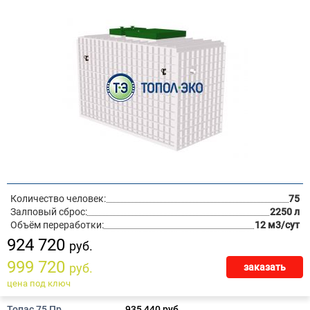
Количество человек:
75
Залповый сброс:
2250 л
Объём переработки:
12 м3/сут
924 720
руб.
999 720
руб.
заказать
цена под ключ
Топас 75 Пр
935 440 руб