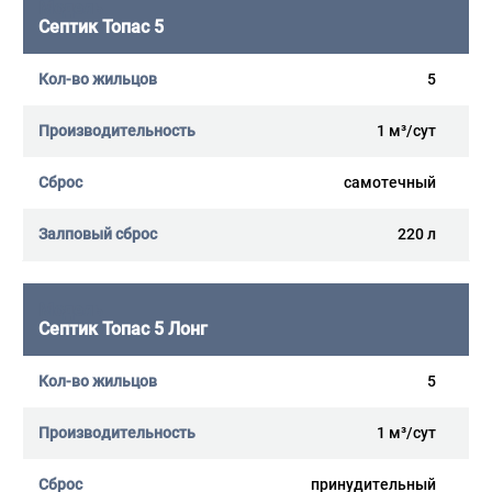
Септик Топас 5
5
1 м³/сут
самотечный
220 л
Септик Топас 5 Лонг
5
1 м³/сут
принудительный