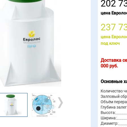
202 7
цена Евроло
237 7
цена Евроло
под ключ
Доставка с
000
руб.
Основные х
Количество ч
Залповый сбр
Объём перера
Глубина залег
Высота:
Ширина:
Диаметр: