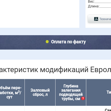
Вес:
Длина:
Технич
Оплата по факту
рактеристик модификаций Еврол
Глубина
бъём пере­
Залповый
залегания
3
Ти
аботки, м
/
сброс, л
подводящей
сут
трубы, см
?
Са