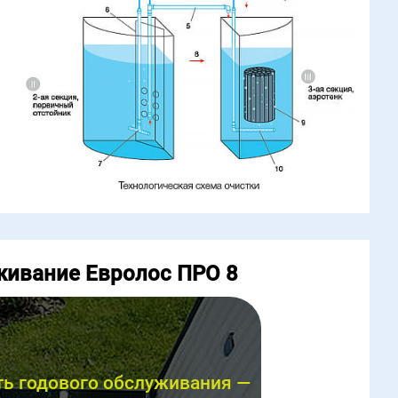
живание Евролос ПРО 8
ь годового обслуживания —