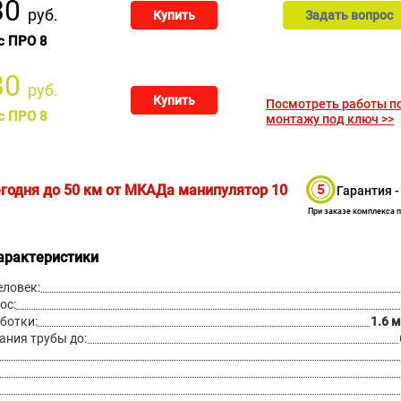
30
руб.
Купить
Задать вопрос
с ПРО 8
30
руб.
Купить
Посмотреть работы п
с ПРО 8
монтажу под ключ >>
егодня до 50 км от МКАДа манипулятор
10
Гарантия -
При заказе комплекса 
арактеристики
еловек:
ос:
ботки:
1.6 м
ания трубы до: