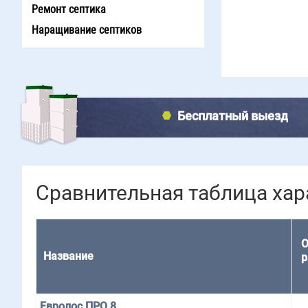
Ремонт септика
Наращивание септиков
Бесплатный выезд
Сравнительная таблица ха
О
Название
р
Евролос ПРО 8