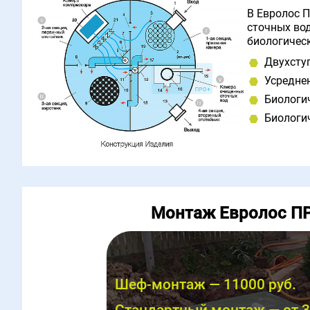
В Евролос 
сточных вод
биологичес
Двухсту
Усредне
Биологи
Биологи
Монтаж Евролос П
Шеф-монтаж — 11000 руб.
Стандартный монтаж — от 3