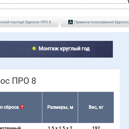
еский паспорт Евролос ПРО 8
Правила пользования Евролос
Монтаж круглый год
ос ПРО 8
п сброса
Размеры, м
Вес, кг
?
мотечный
1.5 x 1.5 x 2
192