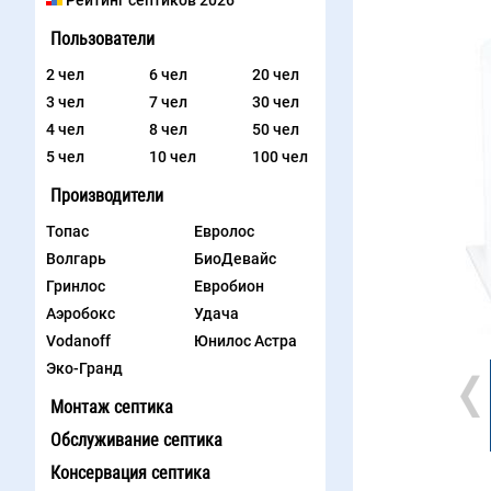
Рейтинг септиков 2026
Пользователи
2 чел
6 чел
20 чел
3 чел
7 чел
30 чел
4 чел
8 чел
50 чел
5 чел
10 чел
100 чел
Производители
Топас
Евролос
Волгарь
БиоДевайс
Гринлос
Евробион
Аэробокс
Удача
Vodanoff
Юнилос Астра
Эко-Гранд
Монтаж септика
Обслуживание септика
Консервация септика