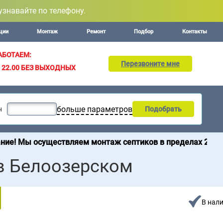
узнавайте по телефону.
ции
Монтаж
Ремонт
Подбор
Контакты
АБОТАЕМ:
Перезвоните мне
– 22.00
БЕЗ ВЫХОДНЫХ
больше параметров
н
Подобрать
ествляем монтаж септиков в пределах 200 км от МКАД. П
в Белоозерском
В нал